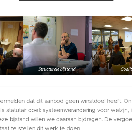
Structurele bijstand
Coali
vermelden dat dit aanbod geen winstdoel heeft. On
ls statutair doel: systeemverandering voor welzijn, 
e bijstand willen we daaraan bijdragen. De vergoed
aat te stellen dit werk te doen.