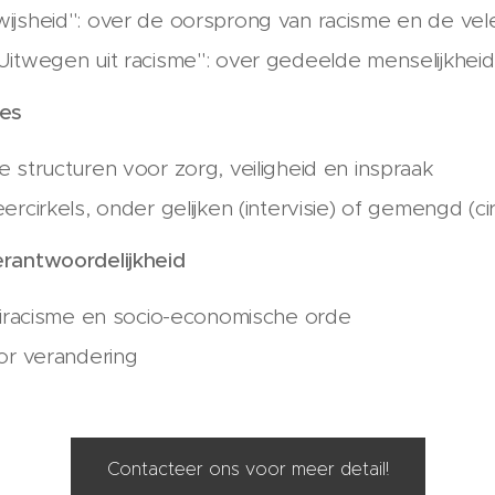
ijsheid": over de oorsprong van racisme en de ve
Uitwegen uit racisme": over gedeelde menselijkheid
ies
 structuren voor zorg, veiligheid en inspraak
rcirkels, onder gelijken (intervisie) of gemengd (ci
rantwoordelijkheid
tiracisme en socio-economische orde
or verandering
Contacteer ons voor meer detail!