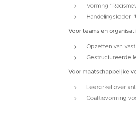
Vorming "Racismew
Handelingskader "
Voor teams en organisat
Opzetten van vaste
Gestructureerde lee
Voor maatschappelijke ve
Leercirkel over an
Coalitievorming vo